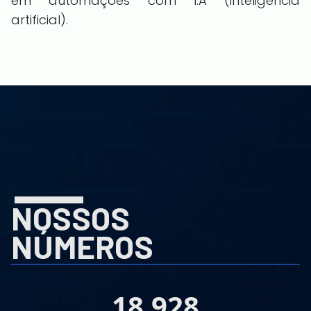
em automações com I.A (inteligência
artificial).
NOSSOS
NÚMEROS
25.298